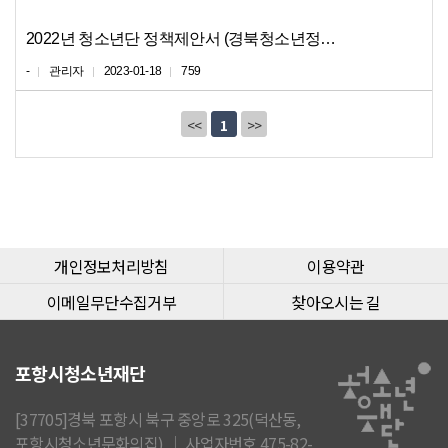
2022년 청소년단 정책제안서 (경북청소년정책제안대회 우수상
-
관리자
2023-01-18
759
<<
1
>>
개인정보처리방침
이용약관
이메일무단수집거부
찾아오시는 길
포항시청소년재단
[37705]경북 포항시 북구 중앙로 325(덕산동,
포항시청소년문화의집) │ 사업자번호 475-82-