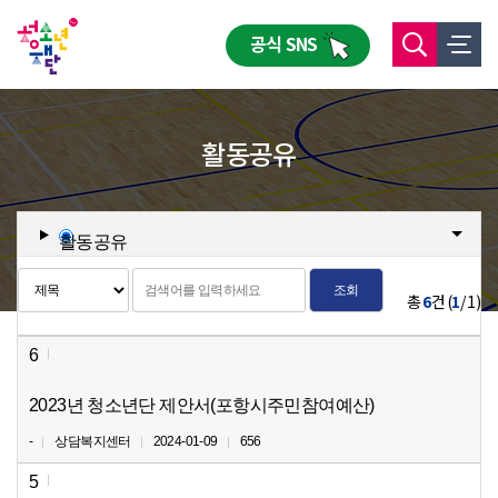
공식 SNS
활동공유
조회
총
6
건 (
1
/ 1)
6
2023년 청소년단 제안서(포항시주민참여예산)
-
상담복지센터
2024-01-09
656
5