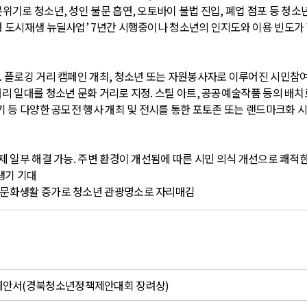
분위기로 청소년
,
성인 불문 흡연
,
오토바이 불법 진입
,
폐업 점포 등 청소
 도시재생 뉴딜사업
’ 7
년간 시행중이나 청소년의 인지도와 이용 빈도가
.
플로깅 거리 캠페인 개최
,
청소년 또는 자원봉사자로 이루어진 시민참여
거리 일대를 청소년 문화 거리로 지정
.
스틸 아트
,
공공예술작품 등의 배치
 등 다양한 공모전 행사 개최 및 전시를 통한 포토존 또는 랜드마크화 
제 일부 해결 가능
.
주변 환경이 개선됨에 따른 시민 의식 개선으로 쾌적한
생기 기대
 문화생활 증가로 청소년 관광명소로 자리매김
책제안서(경북청소년정책제안대회 장려상)