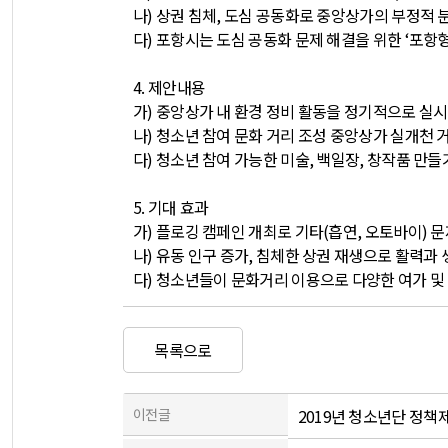
나
)
상
권 침체
,
도심 공동화로 중앙상가의 부정적 
다
)
포항시는 도심 공동화 문제 해결을 위한
‘
포항형
4.
제안내용
가
)
중앙상가 내 환경 정비 활동을 정기적으로 실시
나
)
청소년 참여 문화 거리 조성 중앙상가 실개천 
다
)
청소년 참여 가능한 미술
,
백일장
,
창작품 만들기
5.
기대 효과
가
)
플로깅 캠페인 개최로 기타
(
흡연
,
오토바이
)
문
나
)
유동 인구 증가
,
침체한 상권 재생으로 활력과 
다
)
청소년들이 문화거리 이용으로 다양한 여가 및
목록으로
이전글
2019년 청소년단 정