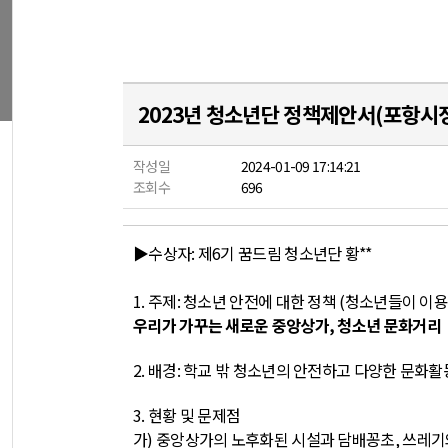
2023년 청소년단 정책제안서(포항
작성일
2024-01-09 17:14:21
조회수
696
▶수상자: 제6기 꿈드림 청소년단 황**
1.
주제
:
청소년 안전에 대한 정책
(
청소년들이 이용
우리가 가꾸는 새로운 중앙상가
,
청소년 문화거리
2.
배경
:
학교 밖 청소년의 안전하고 다양한 문화활
3.
현황 및 문제점
가
)
중앙상가의 노후화된 시설과 담배꽁초
,
쓰레기와