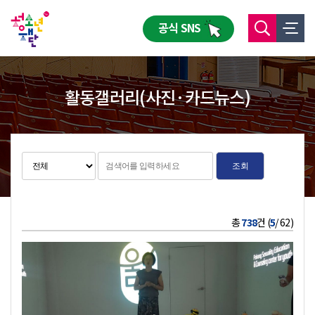
공식 SNS
활동갤러리(사진·카드뉴스)
조회
총
738
건 (
5
/ 62)