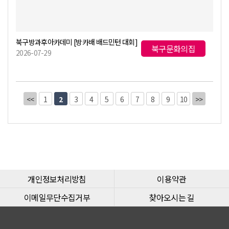
북구방과후아카데미 [방카배 배드민턴 대회]
북구문화의집
2026-07-29
<<
1
2
3
4
5
6
7
8
9
10
>>
개인정보처리방침
이용약관
이메일무단수집거부
찾아오시는 길