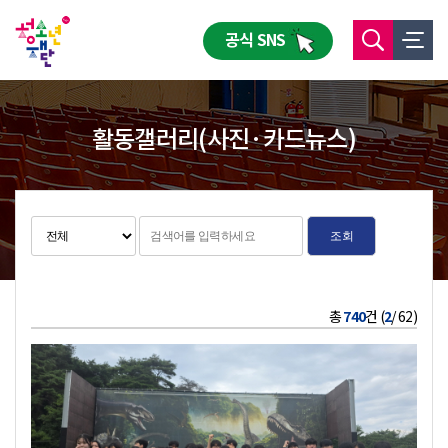
공식 SNS
활동갤러리(사진·카드뉴스)
조회
총
740
건 (
2
/ 62)