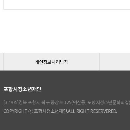
개인정보처리방침
포항시청소년재단
[37705]경북 포항시 북구 중앙로 325(덕산동, 포항시청소년문화의집) │
COPYRIGHT ⓒ 포항시청소년재단.ALL RIGHT RESERVERED.