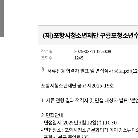
(재)포항시청소년재단 구룡포청소년수련
작성일
2025-03-11 12:50:08
조회수
1245
서류전형 합격자 발표 및 면접심사 공고.pdf(12
포항시청소년재단 공고 제
2025
–
19
호
1.
서류 전형 결과 적격자 및 면접 대상자 발표
: ‘
붙
2.
면접안내
-
면접일시
: 2025
년
3
월
12
일
(
수
) 10:30
-
면접장소
:
포항시청소년문화의집 메이킹스튜디
-
포항시 북구 중앙로
325