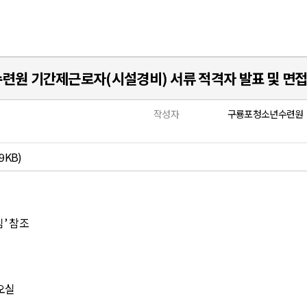
원 기간제근로자(시설경비) 서류 적격자 발표 및 면
작성자
구룡포청소년수련원
9KB)
임
’
참조
오실