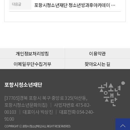
다음글
포항시청소년재단 청소년방과후아카데미 공무직근로자 채용 공고
개인정보처리방침
이용약관
이메일무단수집거부
찾아오시는 길
포항시청소년재단
[37705]경북 포항시 북구 중앙로 325(덕산동,
포항시청소년문화의집) │ 사업자번호 475-82-
00103 │ 대표이사 박상진 │ 대표전화 054-240-
9100
COPYRIGHT ⓒ 포항시청소년재단.ALL RIGHT RESERVERED.