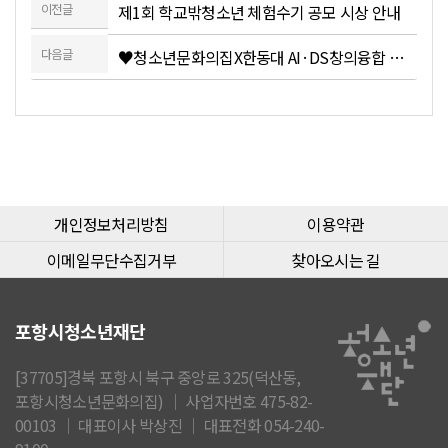
이전글
제1회 학교밖청소년 체험수기 공모 시상 안내
다음글
♥청소년문화의집X한동대 AI·DS창의융합 미래인재 비전설계 학부모특강♥(선착순 모집)
개인정보처리방침
이용약관
이메일무단수집거부
찾아오시는 길
포항시청소년재단
[37705]경북 포항시 북구 중앙로 325(덕산동,
포항시청소년문화의집) │ 사업자번호 475-82-
00103 │ 대표이사 박상진 │ 대표전화 054-240-