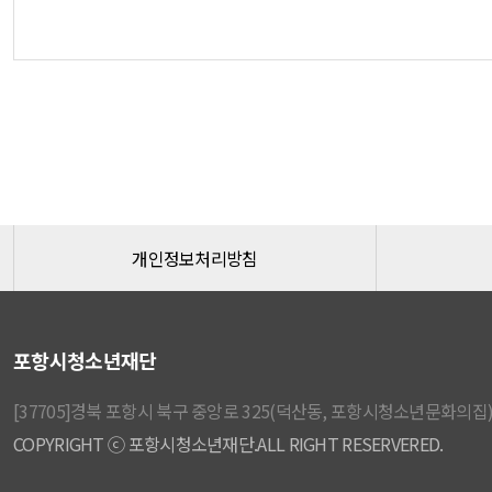
개인정보처리방침
포항시청소년재단
[37705]경북 포항시 북구 중앙로 325(덕산동, 포항시청소년문화의집) │
COPYRIGHT ⓒ 포항시청소년재단.ALL RIGHT RESERVERED.