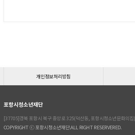
개인정보처리방침
포항시청소년재단
[37705]경북 포항시 북구 중앙로 325(덕산동, 포항시청소년문화의집) │
COPYRIGHT ⓒ 포항시청소년재단.ALL RIGHT RESERVERED.