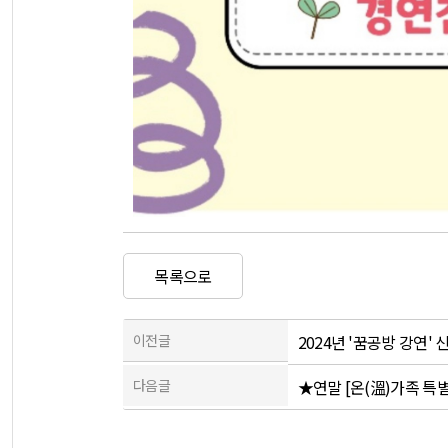
목록으로
이전글
2024년 '꿈공방 강연' 
다음글
★연말 [온(溫)가족 특