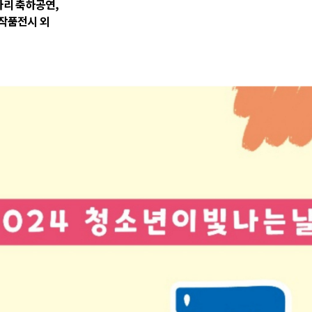
아리 축하공연,
작품전시 외