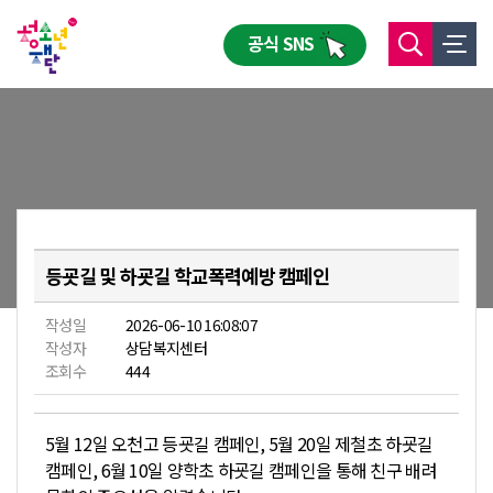
공식 SNS
등굣길 및 하굣길 학교폭력예방 캠페인
작성일
2026-06-10 16:08:07
작성자
상담복지센터
조회수
444
5월 12일 오천고 등굣길 캠페인, 5월 20일 제철초 하굣길
캠페인, 6월 10일 양학초 하굣길 캠페인을 통해 친구 배려