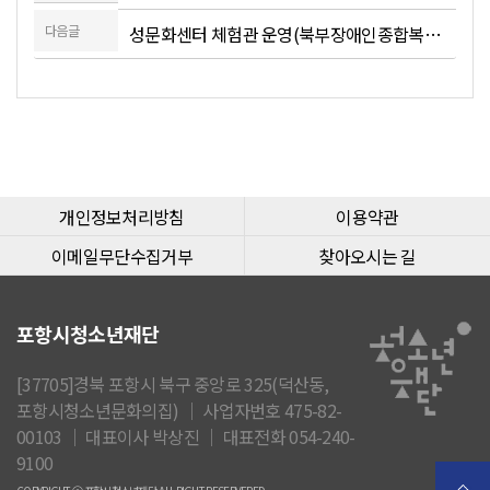
다음글
성문화센터 체험관 운영(북부장애인종합복지관)
개인정보처리방침
이용약관
이메일무단수집거부
찾아오시는 길
포항시청소년재단
[37705]경북 포항시 북구 중앙로 325(덕산동,
포항시청소년문화의집) │ 사업자번호 475-82-
00103 │ 대표이사 박상진 │ 대표전화 054-240-
9100