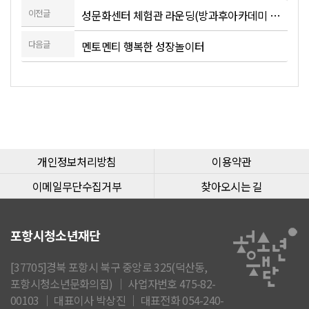
이전글
성문화센터 체험관 라운딩(방과후아카데미 지역협의회 위원)
다음글
멘토멘티 행복한 성장놀이터
개인정보처리방침
이용약관
이메일무단수집거부
찾아오시는 길
포항시청소년재단
[37705]경북 포항시 북구 중앙로 325(덕산동,
포항시청소년문화의집) │ 사업자번호 475-82-
00103 │ 대표이사 박상진 │ 대표전화 054-240-