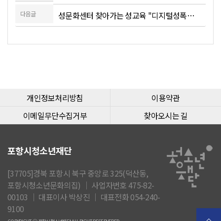
다음글
성문화센터 찾아가는 성교육 "디지털성폭력예방교육" (환호여자중학교)
개인정보처리방침
이용약관
이메일무단수집거부
찾아오시는 길
포항시청소년재단
[37705]경북 포항시 북구 중앙로 325(덕산동,
포항시청소년문화의집) │ 사업자번호 475-82-
00103 │ 대표이사 박상진 │ 대표전화 054-240-
9100